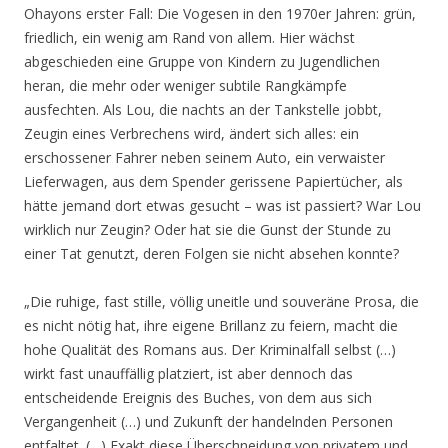
Ohayons erster Fall: Die Vogesen in den 1970er Jahren: grün,
friedlich, ein wenig am Rand von allem. Hier wächst
abgeschieden eine Gruppe von Kindern zu Jugendlichen
heran, die mehr oder weniger subtile Rangkämpfe
ausfechten. Als Lou, die nachts an der Tankstelle jobbt,
Zeugin eines Verbrechens wird, ändert sich alles: ein
erschossener Fahrer neben seinem Auto, ein verwaister
Lieferwagen, aus dem Spender gerissene Papiertücher, als
hätte jemand dort etwas gesucht – was ist passiert? War Lou
wirklich nur Zeugin? Oder hat sie die Gunst der Stunde zu
einer Tat genutzt, deren Folgen sie nicht absehen konnte?
„Die ruhige, fast stille, völlig uneitle und souveräne Prosa, die
es nicht nötig hat, ihre eigene Brillanz zu feiern, macht die
hohe Qualität des Romans aus. Der Kriminalfall selbst (…)
wirkt fast unauffällig platziert, ist aber dennoch das
entscheidende Ereignis des Buches, von dem aus sich
Vergangenheit (…) und Zukunft der handelnden Personen
entfaltet. (…) Exakt diese Überschneidung von privatem und