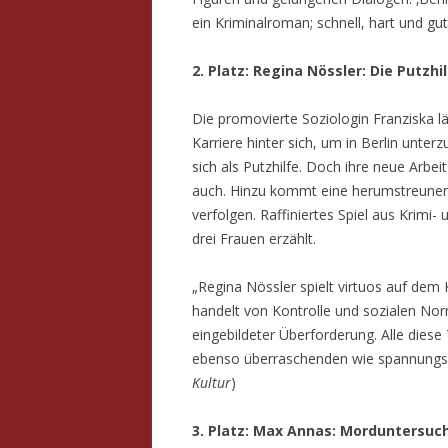
ein Kriminalroman; schnell, hart und gut
2. Platz: Regina Nössler: Die Putzhi
Die promovierte Soziologin Franziska l
Karriere hinter sich, um in Berlin unter
sich als Putzhilfe. Doch ihre neue Arbe
auch. Hinzu kommt eine herumstreunend
verfolgen. Raffiniertes Spiel aus Krimi-
drei Frauen erzählt.
„Regina Nössler spielt virtuos auf dem K
handelt von Kontrolle und sozialen No
eingebildeter Überforderung. Alle die
ebenso überraschenden wie spannungsr
Kultur
)
3. Platz: Max Annas: Morduntersu