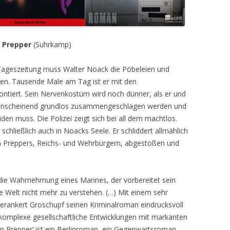
n Prepper
(Suhrkamp)
 Tageszeitung muss Walter Noack die Pöbeleien und
en. Tausende Male am Tag ist er mit den
ntiert. Sein Nervenkostüm wird noch dünner, als er und
n anscheinend grundlos zusammengeschlagen werden und
iden muss. Die Polizei zeigt sich bei all dem machtlos.
 schließlich auch in Noacks Seele. Er schliddert allmählich
n Preppers, Reichs- und Wehrbürgern, abgestoßen und
 die Wahrnehmung eines Mannes, der vorbereitet sein
e Welt nicht mehr zu verstehen. (…) Mit einem sehr
erankert Groschupf seinen Kriminalroman eindrucksvoll
 komplexe gesellschaftliche Entwicklungen mit markanten
in Prepper‘ ist ein Berlinroman, ein Gegenwartsroman,