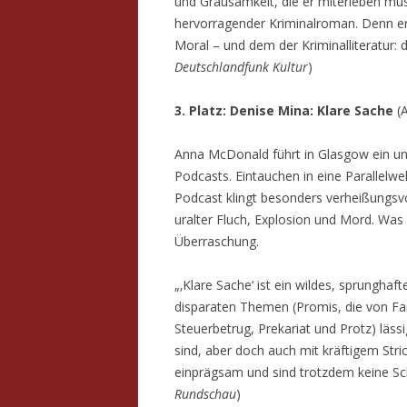
und Grausamkeit, die er miterleben muss
hervorragender Kriminalroman. Denn er
Moral – und dem der Kriminalliteratur: d
Deutschlandfunk Kultur
)
3. Platz: Denise Mina: Klare Sache
(A
Anna McDonald führt in Glasgow ein una
Podcasts. Eintauchen in eine Parallelwe
Podcast klingt besonders verheißungsvol
uralter Fluch, Explosion und Mord. Was
Überraschung.
„‚Klare Sache‘ ist ein wildes, sprunghaft
disparaten Themen (Promis, die von Fan
Steuerbetrug, Prekariat und Protz) lässig
sind, aber doch auch mit kräftigem Stric
einprägsam und sind trotzdem keine Sc
Rundschau
)