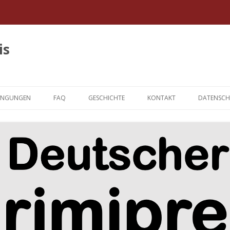
is
Springe
zum
INGUNGEN
FAQ
GESCHICHTE
KONTAKT
DATENSCH
Inhalt