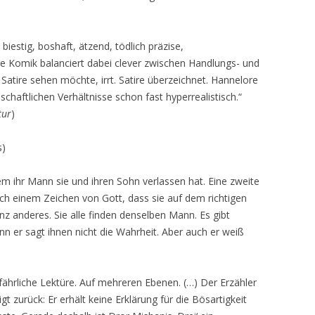
biestig, boshaft, ätzend, tödlich präzise,
hre Komik balanciert dabei clever zwischen Handlungs- und
 Satire sehen möchte, irrt. Satire überzeichnet. Hannelore
chaftlichen Verhältnisse schon fast hyperrealistisch.“
tur
)
s)
em ihr Mann sie und ihren Sohn verlassen hat. Eine zweite
h einem Zeichen von Gott, dass sie auf dem richtigen
anz anderes. Sie alle finden denselben Mann. Es gibt
enn er sagt ihnen nicht die Wahrheit. Aber auch er weiß
fährliche Lektüre. Auf mehreren Ebenen. (…) Der Erzähler
gt zurück: Er erhält keine Erklärung für die Bösartigkeit