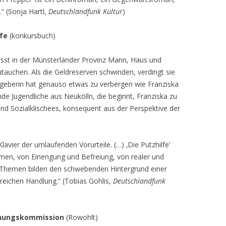
.“ (Sonja Hartl,
Deutschlandfunk Kultur
)
lfe
(konkursbuch)
ässt in der Münsterländer Provinz Mann, Haus und
zutauchen. Als die Geldreserven schwinden, verdingt sie
itgeberin hat genauso etwas zu verbergen wie Franziska
e Jugendliche aus Neukölln, die beginnt, Franziska zu
 und Sozialklischees, konsequent aus der Perspektive der
lavier der umlaufenden Vorurteile. (…) ‚Die Putzhilfe‘
rmen, von Einengung und Befreiung, von realer und
se Themen bilden den schwebenden Hintergrund einer
eichen Handlung.“ (Tobias Gohlis,
Deutschlandfunk
chungskommission
(Rowohlt)