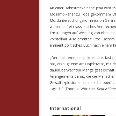
An einer Bahnstrecke nahe Jena wird 198
Mosambikaner zu Tode gekommen? Obe
Morduntersuchungskommission Gera suc
weisen auf ein rassistisches Verbrechen.
Ermittlungen auf Weisung von oben eing
vorstellbar. Also ermittelt Otto Castorp
eminent politisches Buch nach einem his
„Der nüchterne, unspektakuläre, fast p
hat, erzeugt eine Art Objektivität, mit
dauerüberwachten Mangelgesellschaft i
Arrangements damit, die die Menschen,
Gewaltexplosionen eine solche oberfläch
logisch.“ (Thomas Wörtche,
Deutschland
International