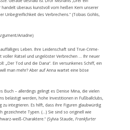
te. Gerade deshalb ist Dror Mishanis ‚Drei‘ ein
 handelt überaus kunstvoll vom heißen Kern unserer
er Unbegreiflichkeit des Verbrechens.“ (Tobias Gohlis,
rgument/Ariadne)
uffälliges Leben. Ihre Leidenschaft sind True-Crime-
lt voller Rätsel und ungelöster Verbrechen … Ihr neuer
l: „Der Tod und die Dana“. Ein versunkenes Schiff, ein
 will man mehr? Aber auf Anna wartet eine böse
es Buch – allerdings gelingt es Denise Mina, die vielen
s belästigt werden, hohe Investitionen in Fußballclubs,
 zu integrieren. Es hilft, dass ihre Figuren glaubwürdig
h gezeichnete Typen. (…) Sie sind so originell wie
hwarz-weiß-Charaktere.“ (Sylvia Staude,
Frankfurter