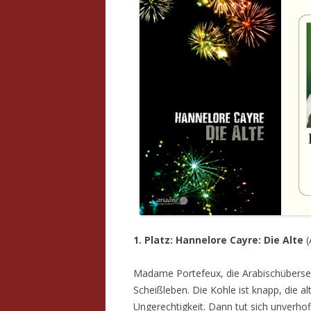
1. Platz: Hannelore Cayre: Die Alte
(
Madame Portefeux, die Arabischüberset
Scheißleben. Die Kohle ist knapp, die alt
Ungerechtigkeit. Dann tut sich unverhof