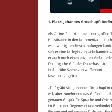
1. Platz: Johannes Groschupf: Berli
Als Online-Redakteur bei einer großen
Hasstiraden in den Kommentaren lösch
widerwärtigsten Beschimpfungen konfro
später eine Kollegin von Unbekannte
er auch noch einen privaten Verlust erle
Das tägliche Gift, der Dauerhass sickert
in die trübe Szene von waffenhortende
fasziniert zugleich.
„Tief gräbt sich Johannes Groschupf in
will, aber zunehmend das Gefühl hat, di
genauen Gespür für Sprache und Orte v
im Berlin der Gegenwart und verbindet
Figuren und gelungenen Dialogen. ‚Berl