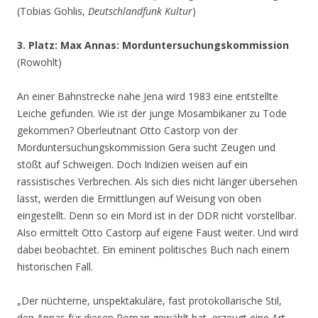
(Tobias Gohlis,
Deutschlandfunk Kultur
)
3. Platz: Max Annas: Morduntersuchungskommission
(Rowohlt)
An einer Bahnstrecke nahe Jena wird 1983 eine entstellte
Leiche gefunden. Wie ist der junge Mosambikaner zu Tode
gekommen? Oberleutnant Otto Castorp von der
Morduntersuchungskommission Gera sucht Zeugen und
stößt auf Schweigen. Doch Indizien weisen auf ein
rassistisches Verbrechen. Als sich dies nicht länger übersehen
lässt, werden die Ermittlungen auf Weisung von oben
eingestellt. Denn so ein Mord ist in der DDR nicht vorstellbar.
Also ermittelt Otto Castorp auf eigene Faust weiter. Und wird
dabei beobachtet. Ein eminent politisches Buch nach einem
historischen Fall.
„Der nüchterne, unspektakuläre, fast protokollarische Stil,
den Annas für diesen Roman gewählt hat, erzeugt eine Art