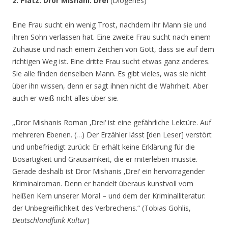
2. Platz: Dror Mishani: Drei
(Diogenes)
Eine Frau sucht ein wenig Trost, nachdem ihr Mann sie und
ihren Sohn verlassen hat. Eine zweite Frau sucht nach einem
Zuhause und nach einem Zeichen von Gott, dass sie auf dem
richtigen Weg ist. Eine dritte Frau sucht etwas ganz anderes.
Sie alle finden denselben Mann. Es gibt vieles, was sie nicht
über ihn wissen, denn er sagt ihnen nicht die Wahrheit. Aber
auch er weiß nicht alles über sie.
„Dror Mishanis Roman ‚Drei‘ ist eine gefährliche Lektüre. Auf
mehreren Ebenen. (…) Der Erzähler lässt [den Leser] verstört
und unbefriedigt zurück: Er erhält keine Erklärung für die
Bösartigkeit und Grausamkeit, die er miterleben musste.
Gerade deshalb ist Dror Mishanis ‚Drei‘ ein hervorragender
Kriminalroman. Denn er handelt überaus kunstvoll vom
heißen Kern unserer Moral – und dem der Kriminalliteratur:
der Unbegreiflichkeit des Verbrechens.“ (Tobias Gohlis,
Deutschlandfunk Kultur
)