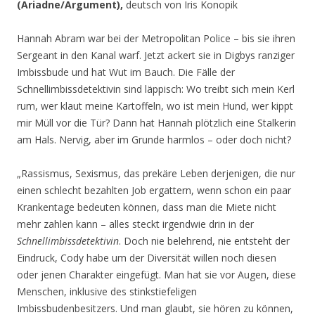
(Ariadne/Argument),
deutsch von Iris Konopik
Hannah Abram war bei der Metropolitan Police – bis sie ihren
Sergeant in den Kanal warf. Jetzt ackert sie in Digbys ranziger
Imbissbude und hat Wut im Bauch. Die Fälle der
Schnellimbissdetektivin sind läppisch: Wo treibt sich mein Kerl
rum, wer klaut meine Kartoffeln, wo ist mein Hund, wer kippt
mir Müll vor die Tür? Dann hat Hannah plötzlich eine Stalkerin
am Hals. Nervig, aber im Grunde harmlos – oder doch nicht?
„Rassismus, Sexismus, das prekäre Leben derjenigen, die nur
einen schlecht bezahlten Job ergattern, wenn schon ein paar
Krankentage bedeuten können, dass man die Miete nicht
mehr zahlen kann – alles steckt irgendwie drin in der
Schnellimbissdetektivin
. Doch nie belehrend, nie entsteht der
Eindruck, Cody habe um der Diversität willen noch diesen
oder jenen Charakter eingefügt. Man hat sie vor Augen, diese
Menschen, inklusive des stinkstiefeligen
Imbissbudenbesitzers. Und man glaubt, sie hören zu können,