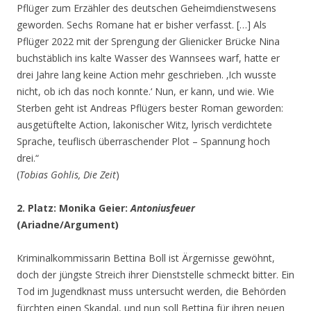
Pflüger zum Erzähler des deutschen Geheimdienstwesens
geworden. Sechs Romane hat er bisher verfasst. […] Als
Pflüger 2022 mit der Sprengung der Glienicker Brücke Nina
buchstäblich ins kalte Wasser des Wannsees warf, hatte er
drei Jahre lang keine Action mehr geschrieben. ‚Ich wusste
nicht, ob ich das noch konnte.‘ Nun, er kann, und wie. Wie
Sterben geht ist Andreas Pflügers bester Roman geworden:
ausgetüftelte Action, lakonischer Witz, lyrisch verdichtete
Sprache, teuflisch überraschender Plot – Spannung hoch
drei.“
(
Tobias Gohlis, Die Zeit
)
2. Platz: Monika Geier:
Antoniusfeuer
(Ariadne/Argument)
Kriminalkommissarin Bettina Boll ist Ärgernisse gewöhnt,
doch der jüngste Streich ihrer Dienststelle schmeckt bitter. Ein
Tod im Jugendknast muss untersucht werden, die Behörden
fürchten einen Skandal, und nun soll Bettina für ihren neuen