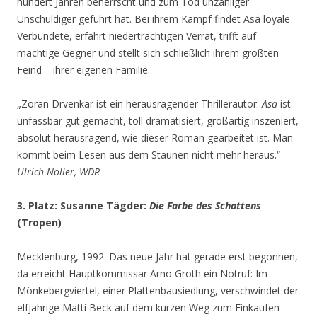
hundert Jahren beherrscht und zum Tod unzähliger
Unschuldiger geführt hat. Bei ihrem Kampf findet Asa loyale
Verbündete, erfährt niederträchtigen Verrat, trifft auf
mächtige Gegner und stellt sich schließlich ihrem größten
Feind – ihrer eigenen Familie.
„Zoran Drvenkar ist ein herausragender Thrillerautor.
Asa
ist
unfassbar gut gemacht, toll dramatisiert, großartig inszeniert,
absolut herausragend, wie dieser Roman gearbeitet ist. Man
kommt beim Lesen aus dem Staunen nicht mehr heraus.“
Ulrich Noller, WDR
3. Platz: Susanne Tägder:
Die Farbe des Schattens
(Tropen)
Mecklenburg, 1992. Das neue Jahr hat gerade erst begonnen,
da erreicht Hauptkommissar Arno Groth ein Notruf: Im
Mönkebergviertel, einer Plattenbausiedlung, verschwindet der
elfjährige Matti Beck auf dem kurzen Weg zum Einkaufen