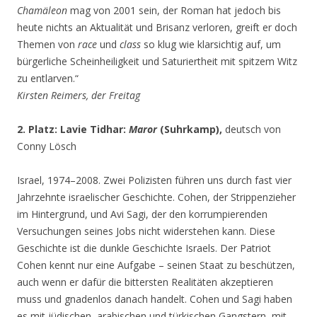
Chamäleon
mag von 2001 sein, der Roman hat jedoch bis
heute nichts an Aktualität und Brisanz verloren, greift er doch
Themen von
race
und
class
so klug wie klarsichtig auf, um
bürgerliche Scheinheiligkeit und Saturiertheit mit spitzem Witz
zu entlarven.“
Kirsten Reimers, der Freitag
2. Platz: Lavie Tidhar:
Maror
(Suhrkamp),
deutsch von
Conny Lösch
Israel, 1974–2008. Zwei Polizisten führen uns durch fast vier
Jahrzehnte israelischer Geschichte. Cohen, der Strippenzieher
im Hintergrund, und Avi Sagi, der den korrumpierenden
Versuchungen seines Jobs nicht widerstehen kann. Diese
Geschichte ist die dunkle Geschichte Israels. Der Patriot
Cohen kennt nur eine Aufgabe – seinen Staat zu beschützen,
auch wenn er dafür die bittersten Realitäten akzeptieren
muss und gnadenlos danach handelt. Cohen und Sagi haben
es mit jüdischen, arabischen und türkischen Gangstern, mit