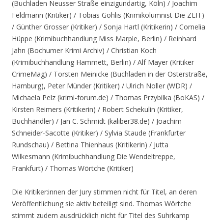
(Buchladen Neusser Straße einzigundartig, Köln) / Joachim
Feldmann (Kritiker) / Tobias Gohlis (Krimikolumnist Die ZEIT)
/ Günther Grosser (Kritiker) / Sonja Hartl (Kritikerin) / Cornelia
Hüppe (Krimibuchhandlung Miss Marple, Berlin) / Reinhard
Jahn (Bochumer Krimi Archiv) / Christian Koch
(Krimibuchhandlung Hammett, Berlin) / Alf Mayer (Kritiker
CrimeMag) / Torsten Meinicke (Buchladen in der Osterstraße,
Hamburg), Peter Münder (Kritiker) / Ulrich Noller (WDR) /
Michaela Pelz (krimi-forum.de) / Thomas Przybilka (BoKAS) /
Kirsten Reimers (Kritikerin) / Robert Schekulin (Kritiker,
Buchhändler) / Jan C. Schmidt (kaliber38.de) / Joachim
Schneider-Sacotte (Kritiker) / Sylvia Staude (Frankfurter
Rundschau) / Bettina Thienhaus (Kritikerin) / Jutta
Wilkesmann (Krimibuchhandlung Die Wendeltreppe,
Frankfurt) / Thomas Wörtche (Kritiker)
Die Kritiker:innen der Jury stimmen nicht für Titel, an deren
Veröffentlichung sie aktiv beteiligt sind. Thomas Wörtche
stimmt zudem ausdrücklich nicht für Titel des Suhrkamp