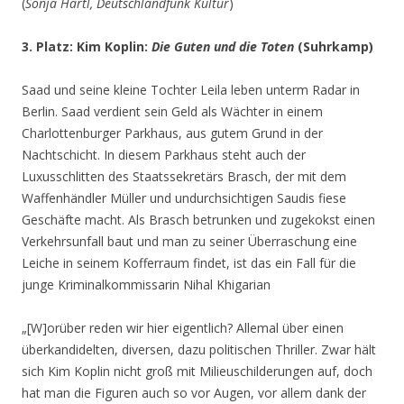
(
Sonja Hartl, Deutschlandfunk Kultur
)
3. Platz: Kim Koplin:
Die Guten und die Toten
(Suhrkamp)
Saad und seine kleine Tochter Leila leben unterm Radar in
Berlin. Saad verdient sein Geld als Wächter in einem
Charlottenburger Parkhaus, aus gutem Grund in der
Nachtschicht. In diesem Parkhaus steht auch der
Luxusschlitten des Staatssekretärs Brasch, der mit dem
Waffenhändler Müller und undurchsichtigen Saudis fiese
Geschäfte macht. Als Brasch betrunken und zugekokst einen
Verkehrsunfall baut und man zu seiner Überraschung eine
Leiche in seinem Kofferraum findet, ist das ein Fall für die
junge Kriminalkommissarin Nihal Khigarian
„[W]orüber reden wir hier eigentlich? Allemal über einen
überkandidelten, diversen, dazu politischen Thriller. Zwar hält
sich Kim Koplin nicht groß mit Milieuschilderungen auf, doch
hat man die Figuren auch so vor Augen, vor allem dank der