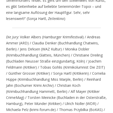
Serienmörders‘ findet. Es geht um den Stellenwert von Kunst,
es gibt Seitenhiebe auf beliebte Serienmörder-Topoi – und
eine langsame Auflösung der Hauptfigur. Sehr, sehr
lesenswert!“ (Sonja Hartl,
Zeilenkino
)
Die Jury
: Volker Albers (Hamburger Krimifestival) / Andreas
Ammer (ARD) / Claudia Denker (Buchhandlung Chatwins,
Berlin) / Jens Dirksen (WAZ Kultur) / Monika Dobler
(Krimibuchhandlung Glatteis, München) / Christiane Dreiling
(Buchladen Neusser Straße einzigundartig, Köln) / Joachim
Feldmann (Kritiker) / Tobias Gohlis (Krimikolumnist Die ZEIT)
/ Günther Grosser (Kritiker) / Sonja Hartl (Kritikerin) / Cornelia
Hüppe (Krimibuchhandlung Miss Marple, Berlin) / Reinhard
Jahn (Bochumer Krimi Archiv) / Christian Koch
(Krimibuchhandlung Hammett, Berlin) / Alf Mayer (Kritiker
CrimeMag) / Torsten Meinicke (Buchladen in der Osterstraße,
Hamburg), Peter Münder (Kritiker) / Ulrich Noller (WDR) /
Michaela Pelz (krimi-forum.de) / Thomas Przybilka (BoKAS) /