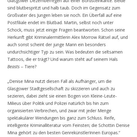
Glasgower Dezemberregen auf einer Bordsteinkante. Beide
sind blutbespritzt und halb taub. Doch im Gegensatz zum
Großvater des Jungen leben sie noch. Ein Überfall auf eine
Postfiliale endet im Blutbad. Martin, selbst noch unter
Schock, muss jetzt einige Fragen beantworten. Schon seine
Herkunft gibt Kriminalermittlerin Alex Morrow Rätsel auf, und
auch sonst scheint der junge Mann ein besonders
undurchsichtiger Typ zu sein. Was bedeuten die seltsamen
Tattoos, die er trägt? Und warum steht auf seinem Hals
Beasts
– Tiere?
„Denise Mina nutzt diesen Fall als Aufhänger, um die
Glasgower Stadtgesellschaft zu skizzieren und auch zu
sezieren, dabei zieht sie einen Bogen von Kleine-Leute-
Milieus über Politik und Polizei natürlich bis hin zum
organisierten Verbrechen, und zwar mit jeder Menge
spektakulärer Wendungen bis ganz zum Schluss. Reife,
intelligente Kriminalliteratur vom Feinsten; die Schottin Denise
Mina gehört zu den besten GenrekünstlerInnen Europas.“