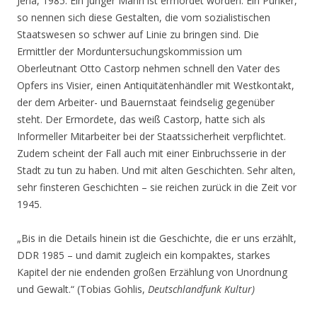
Jena, 1985. Ein junger Mann ist ermordet worden. Ein Punker,
so nennen sich diese Gestalten, die vom sozialistischen
Staatswesen so schwer auf Linie zu bringen sind. Die
Ermittler der Morduntersuchungskommission um
Oberleutnant Otto Castorp nehmen schnell den Vater des
Opfers ins Visier, einen Antiquitätenhändler mit Westkontakt,
der dem Arbeiter- und Bauernstaat feindselig gegenüber
steht. Der Ermordete, das weiß Castorp, hatte sich als
Informeller Mitarbeiter bei der Staatssicherheit verpflichtet.
Zudem scheint der Fall auch mit einer Einbruchsserie in der
Stadt zu tun zu haben. Und mit alten Geschichten. Sehr alten,
sehr finsteren Geschichten – sie reichen zurück in die Zeit vor
1945.
„Bis in die Details hinein ist die Geschichte, die er uns erzählt,
DDR 1985 – und damit zugleich ein kompaktes, starkes
Kapitel der nie endenden großen Erzählung von Unordnung
und Gewalt.“ (Tobias Gohlis,
Deutschlandfunk Kultur)